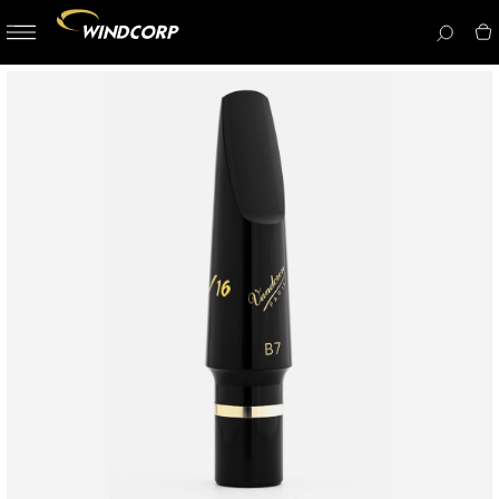
button-
menu
icon__i