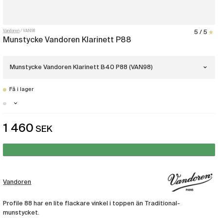
Vandoren
VAN98
5 / 5
Munstycke Vandoren Klarinett P88
Munstycke Vandoren Klarinett B40 P88 (VAN98)
Få i lager
Munstycke Vandoren Klarinett B45 Lyra
P88
(VAN104)
Stockholm - Just nu slut i lager
1 460
SEK
Munstycke Vandoren Klarinett B45 P88
Malmö - Få i lager
(VAN106)
Göteborg - Just nu slut i lager
Munstycke Vandoren Klarinett B45. P88
(VAN109)
Vandoren
Munstycke Vandoren Klarinett M15 P88
(VAN290)
Profile 88 har en lite flackare vinkel i toppen än Traditional-
munstycket.