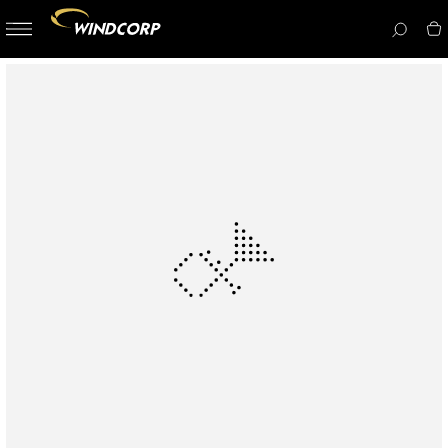
button-
menu
icon__i