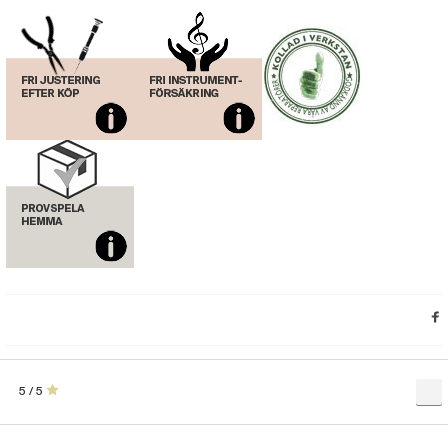
Munstycke Vandoren Klarinett M30 P88
(VAN299)
Munstycke Vandoren Klarinett B40 Lyra
P88
(VAN352)
Munstycke Vandoren Klarinett 5RV Lyra
P88
(VAN92)
Munstycke Vandoren Klarinett 5RV P88
(VAN94)
Munstycke Vandoren Klarinett B40
P88
(VAN98)
5 / 5