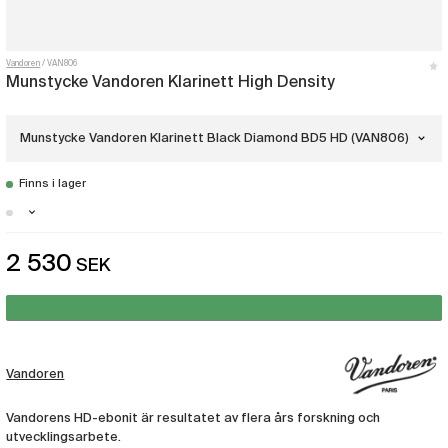
Vandoren
VAN806
Munstycke Vandoren Klarinett High Density
Munstycke Vandoren Klarinett Black Diamond BD5 HD (VAN806)
Finns i lager
Munstycke Vandoren Klarinett Black
Diamond BD6 HD
(VAN798)
Malmö - Just nu slut i lager
Munstycke Vandoren Klarinett Black
2 530
SEK
Stockholm - Få i lager
Diamond BD4 HD
(VAN805)
Göteborg - Få i lager
Munstycke Vandoren Klarinett Black
Diamond BD5 HD
(VAN806)
Vandoren
Munstycke Vandoren Klarinett B40 Lyra
HD
(VAN917)
Vandorens HD-ebonit är resultatet av flera års forskning och
utvecklingsarbete.