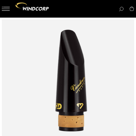
button-
menu
icon__i