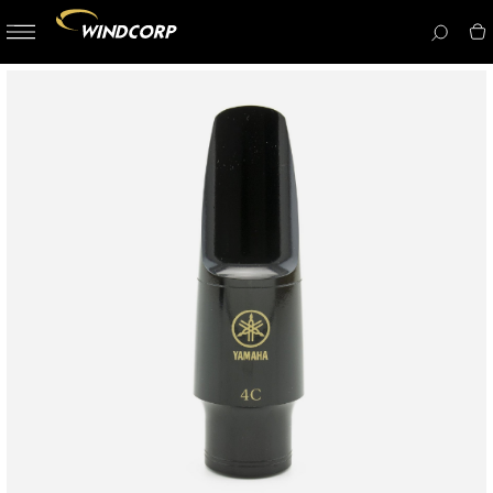
button-
menu
icon__i