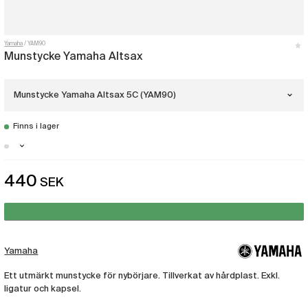
Yamaha
YAM90
Munstycke Yamaha Altsax
Munstycke Yamaha Altsax 5C (YAM90)
Finns i lager
Munstycke Yamaha Altsax 7C
(YAM131)
Stockholm - Just nu slut i lager
440
SEK
Munstycke Yamaha Altsax 6C
Malmö - Just nu slut i lager
(YAM148)
Göteborg - Just nu slut i lager
Munstycke Yamaha Altsax 4C
(YAM81)
Yamaha
Munstycke Yamaha Altsax 5C
Ett utmärkt munstycke för nybörjare. Tillverkat av hårdplast. Exkl.
(YAM90)
ligatur och kapsel.