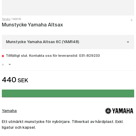
Yamaha
YAM148
Munstycke Yamaha Altsax
Munstycke Yamaha Altsax 6C (YAM148)
Tillfälligt slut. Kontakta oss för leveranstid: 031-829233
Munstycke Yamaha Altsax 7C
(YAM131)
Stockholm - Just nu slut i lager
440
SEK
Munstycke Yamaha Altsax 6C
Malmö - Just nu slut i lager
(YAM148)
Göteborg - Just nu slut i lager
Munstycke Yamaha Altsax 4C
(YAM81)
Yamaha
Munstycke Yamaha Altsax 5C
Ett utmärkt munstycke för nybörjare. Tillverkat av hårdplast. Exkl.
(YAM90)
ligatur och kapsel.