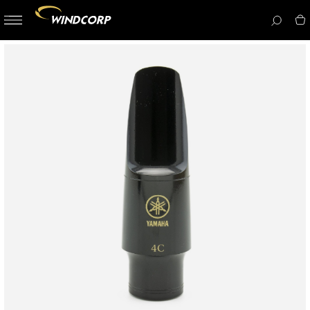
button-
menu
icon__i