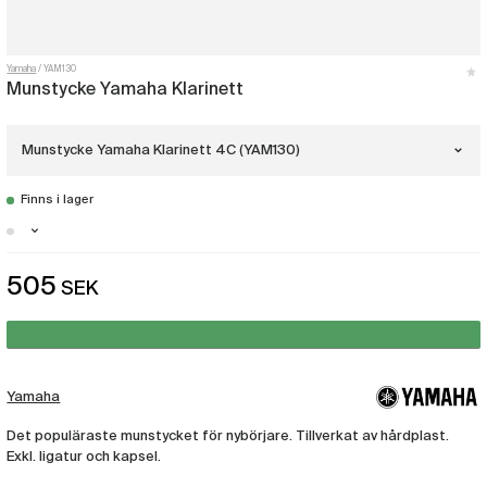
Yamaha
YAM130
Munstycke Yamaha Klarinett
Munstycke Yamaha Klarinett 4C (YAM130)
Finns i lager
Munstycke Yamaha Klarinett 4C
(YAM130)
Stockholm - Just nu slut i lager
505
SEK
Munstycke Yamaha Klarinett 5C
Malmö - Få i lager
(YAM138)
Göteborg - Få i lager
Munstycke Yamaha Klarinett 7C
(YAM385)
Yamaha
Det populäraste munstycket för nybörjare. Tillverkat av hårdplast.
Exkl. ligatur och kapsel.