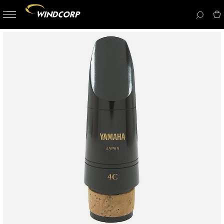
button-
menu
icon__i