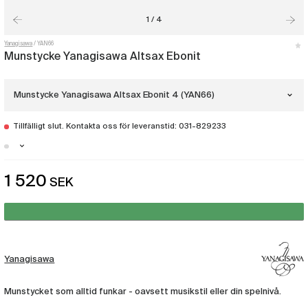
1 / 4
Yanagisawa
YAN66
Munstycke Yanagisawa Altsax Ebonit
Munstycke Yanagisawa Altsax Ebonit 4 (YAN66)
Tillfälligt slut. Kontakta oss för leveranstid: 031-829233
Munstycke Yanagisawa Altsax Ebonit 8
(YAN41)
Stockholm - Just nu slut i lager
1 520
SEK
Munstycke Yanagisawa Altsax Ebonit 6
Malmö - Just nu slut i lager
(YAN53)
Göteborg - Just nu slut i lager
Munstycke Yanagisawa Altsax Ebonit 7
(YAN54)
Yanagisawa
Munstycke Yanagisawa Altsax Ebonit 4
(YAN66)
Munstycket som alltid funkar - oavsett musikstil eller din spelnivå.