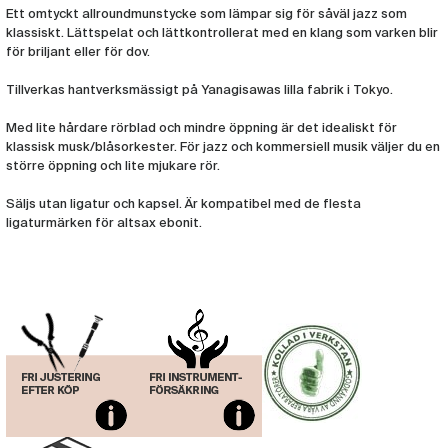
Munstycke Yanagisawa Altsax Ebonit 5
Ett omtyckt allroundmunstycke som lämpar sig för såväl jazz som
(YAN67)
klassiskt. Lättspelat och lättkontrollerat med en klang som varken blir
för briljant eller för dov.
Tillverkas hantverksmässigt på Yanagisawas lilla fabrik i Tokyo.
Med lite hårdare rörblad och mindre öppning är det idealiskt för
klassisk musk/blåsorkester. För jazz och kommersiell musik väljer du en
större öppning och lite mjukare rör.
Säljs utan ligatur och kapsel. Är kompatibel med de flesta
ligaturmärken för altsax ebonit.