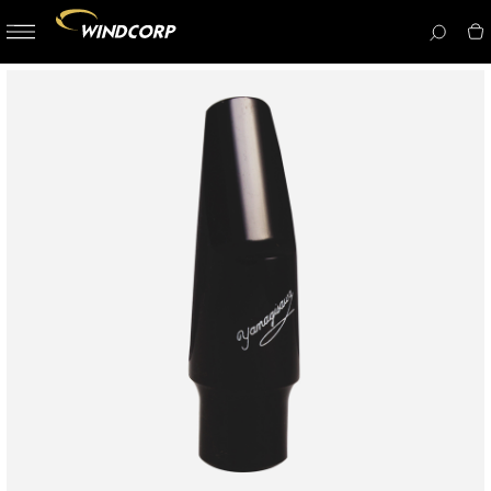
button-
menu
icon__i