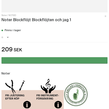
Noter
NOT920
Noter Blockflöjt Blockflöjten och jag 1
Finns i lager
Stockholm - Just nu slut i lager
209
SEK
Malmö - Just nu slut i lager
Göteborg - Just nu slut i lager
Noter