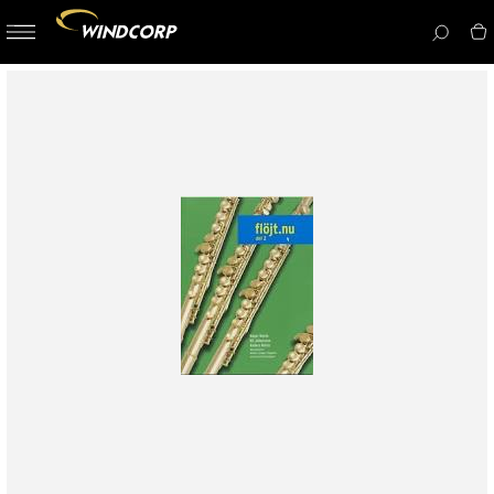
button-
menu
icon__i