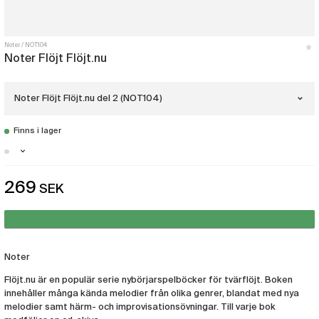
Noter
NOT104
Noter Flöjt Flöjt.nu
Noter Flöjt Flöjt.nu del 2 (NOT104)
Finns i lager
Noter Flöjt Flöjt.nu del 1
(NOT103)
Malmö - Få i lager
269
SEK
Noter Flöjt Flöjt.nu del 2
Göteborg - Just nu slut i lager
(NOT104)
Stockholm - Få i lager
Noter Flöjt Flöjt.nu del 3
(NOT105)
Noter
Flöjt.nu är en populär serie nybörjarspelböcker för tvärflöjt. Boken
innehåller många kända melodier från olika genrer, blandat med nya
melodier samt härm- och improvisationsövningar. Till varje bok