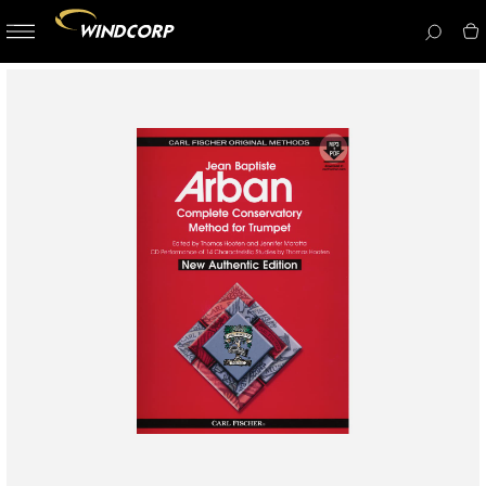
button-
menu
icon__i