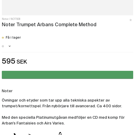
Noter
NOT508
Noter Trumpet Arbans Complete Method
Få i lager
Malmö - Just nu slut i lager
595
SEK
Göteborg - Just nu slut i lager
Stockholm - Just nu slut i lager
Noter
Övningar och etyder som tar upp alla tekniska aspekter av
trumpet/kornettspel. Från nybörjare till avancerad. Ca 400 sidor.
Med den speciella Platinumutgåvan medföljer en CD med komp för
Arban's Fantaisies och Airs Varies.