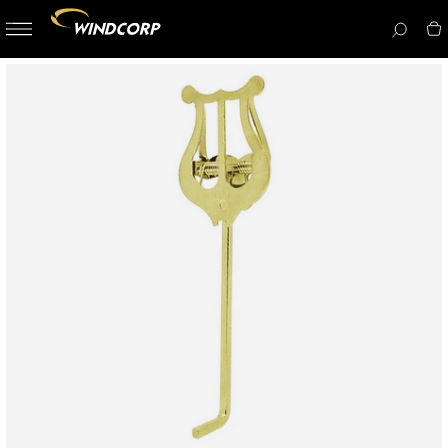
button-
menu
icon__i