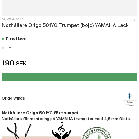
Origo Winds
ORIG111
Nothållare Origo 501YG Trumpet (böjd) YAMAHA Lack
Finns i lager
Malmö - Få i lager
190
SEK
Stockholm - Finns i lager
Göteborg - Finns i lager
Origo Winds
Nothållare Origo 501YG för trumpet
Nothållare för montering på YAMAHA trumpeter med 4,5 mm fäste.