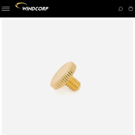
button-
menu
icon__i