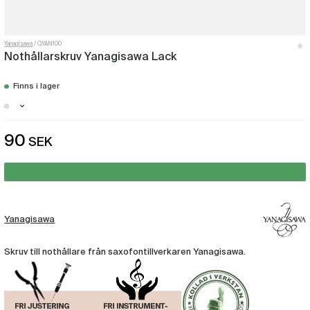
Yanagisawa
QYAN100
Nothållarskruv Yanagisawa Lack
Finns i lager
Stockholm - Finns i lager
90
SEK
Göteborg - Finns i lager
Yanagisawa
Skruv till nothållare från saxofontillverkaren Yanagisawa.