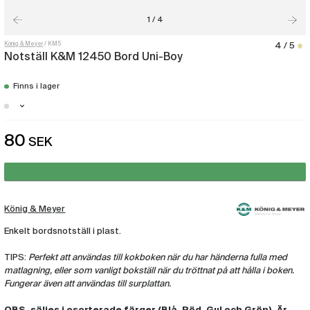
1 / 4
König & Meyer
KM5
4 / 5
Notställ K&M 12450 Bord Uni-Boy
Finns i lager
Stockholm - Just nu slut i lager
80
SEK
Malmö - Just nu slut i lager
Göteborg - Just nu slut i lager
König & Meyer
Enkelt bordsnotställ i plast.
TIPS:
Perfekt att användas till kokboken när du har händerna fulla med
matlagning, eller som vanligt bokställ när du tröttnat på att hålla i boken.
Fungerar även att användas till surplattan.