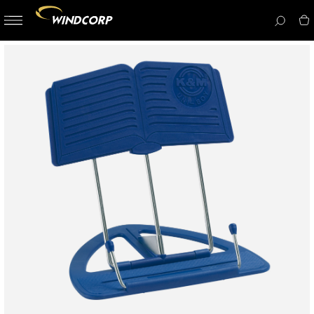
button-
menu
icon__i