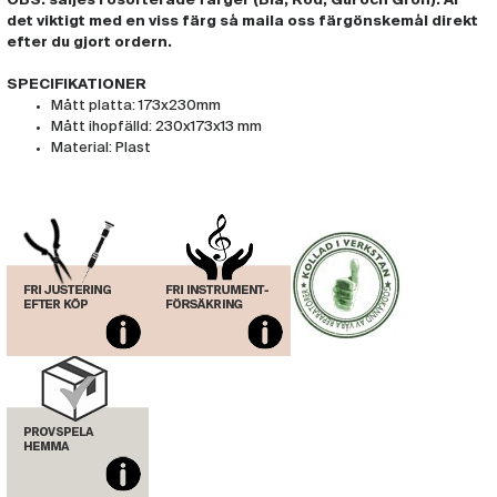
OBS. säljes i osorterade färger (Blå, Röd, Gul och Grön). Är
det viktigt med en viss färg så maila oss färgönskemål direkt
efter du gjort ordern.
SPECIFIKATIONER
Mått platta: 173x230mm
Mått ihopfälld: 230x173x13 mm
Material: Plast