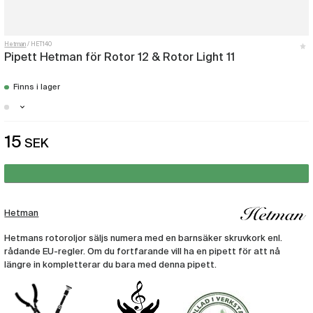
Hetman
HET140
Pipett Hetman för Rotor 12 & Rotor Light 11
Finns i lager
Stockholm - Just nu slut i lager
15
SEK
Malmö - Just nu slut i lager
Göteborg - Just nu slut i lager
Hetman
Hetmans rotoroljor säljs numera med en barnsäker skruvkork enl.
rådande EU-regler. Om du fortfarande vill ha en pipett för att nå
längre in kompletterar du bara med denna pipett.