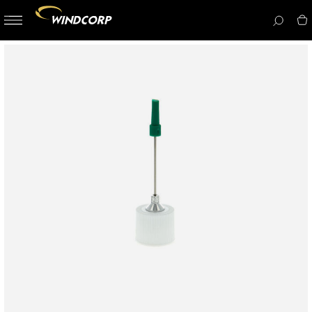
button-
menu
icon__i