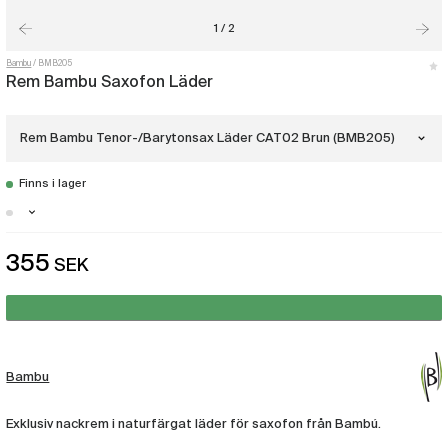
1 / 2
Bambu
BMB205
Rem Bambu Saxofon Läder
Rem Bambu Tenor-/Barytonsax Läder CAT02 Brun (BMB205)
Finns i lager
Rem Bambu Alt-/Sopransax Läder CAA02
Brun
(BMB200)
Malmö - Just nu slut i lager
Rem Bambu Tenor-/Barytonsax Läder
355
SEK
Stockholm - Få i lager
CAT02 Brun
(BMB205)
Göteborg - Få i lager
Bambu
Exklusiv nackrem i naturfärgat läder för saxofon från Bambú.