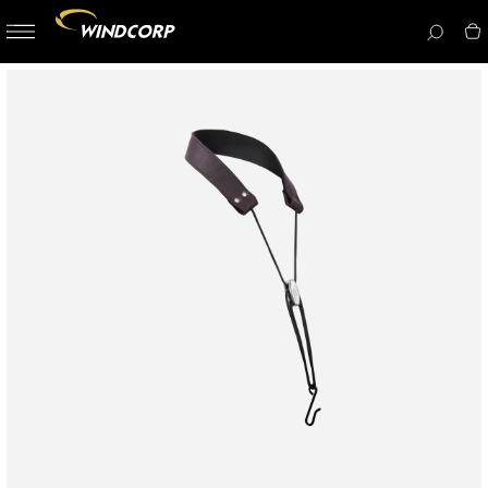
button-
menu
icon__i