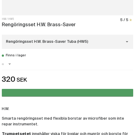
H.W.
HW5
5 / 5
Rengöringsset H.W. Brass-Saver
Rengöringsset H.W. Brass-Saver Tuba (HW5)
Finns i lager
Rengöringsset H.W. Brass-Saver
Trumpet
(HW1)
Stockholm - Finns i lager
Rengöringsset H.W. Brass-Saver
320
SEK
Malmö - Just nu slut i lager
Trombon
(HW2)
Göteborg - Finns i lager
Rengöringsset H.W. Brass-Saver Valthorn
Duo, en viska & en borste
(HW3)
H.W.
Rengöringsset H.W. Brass-Saver
Smarta rengöringsset med flexibla borstar av microfiber som inte
Baryton/Eufonium
repar instrumentet.
(HW4)
Trumpetsetet
innehåller viska för byglar och munrör och borste för