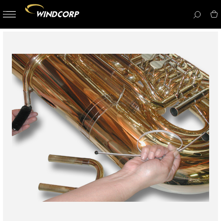
button-
menu
icon__i