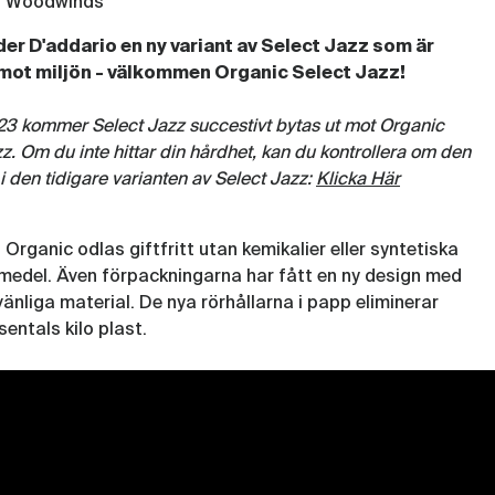
o Woodwinds
Altsax Unfiled 10-p. 2H
(RIC786)
er D'addario en ny variant av Select Jazz som är
 mot miljön - välkommen Organic Select Jazz!
Rör D'Addario Organic Select Jazz
Altsax Unfiled 10-p. 3S
3 kommer Select Jazz succestivt bytas ut mot Organic
(RIC787)
z. Om du inte hittar din hårdhet, kan du kontrollera om den
Rör D'Addario Organic Select Jazz
 i den tidigare varianten av Select Jazz:
Klicka Här
Altsax Unfiled 10-p. 3M
(RIC788)
 Organic odlas giftfritt utan kemikalier eller syntetiska
Rör D'Addario Organic Select Jazz
edel. Även förpackningarna har fått en ny design med
Altsax Unfiled 10-p. 3H
vänliga material. De nya rörhållarna i papp eliminerar
(RIC789)
sentals kilo plast.
Rör D'Addario Organic Select Jazz
Altsax Unfiled 10-p. 4S
(RIC790)
Rör D'Addario Organic Select Jazz
Altsax Unfiled 10-p. 4M
(RIC791)