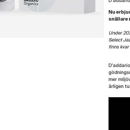
D'addari
Nu erbjud
snällare
Under 202
Select Jaz
finns kvar
D'addario
gödningsm
mer miljö
årligen tu