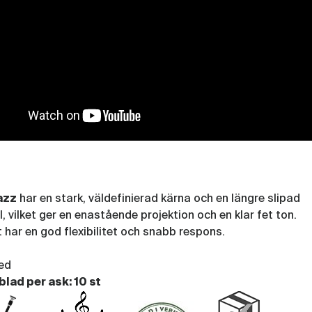
Rör D'Addario Organic Select Jazz
Altsax Unfiled 10-p. 4H
(RIC792)
azz
har en stark, väldefinierad kärna och en längre slipad
, vilket ger en enastående projektion och en klar fet ton.
 har en god flexibilitet och snabb respons.
led
blad per ask: 10 st