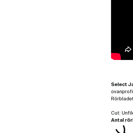
Select J
ovanprofil
Rörbladet
Cut: Unfi
Antal rör