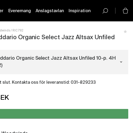
er
Evenemang
Anslagstavlan
Inspiration
button-
icon__icon
dwinds
RIC792
ddario Organic Select Jazz Altsax Unfiled
ddario Organic Select Jazz Altsax Unfiled 10-p. 4H
)
igt slut. Kontakta oss för leveranstid: 031-829233
Rör D'Addario Organic Select Jazz
Altsax Unfiled 10-p. 2S
SEK
(RIC784)
Rör D'Addario Organic Select Jazz
Altsax Unfiled 10-p. 2M
(RIC785)
Rör D'Addario Organic Select Jazz