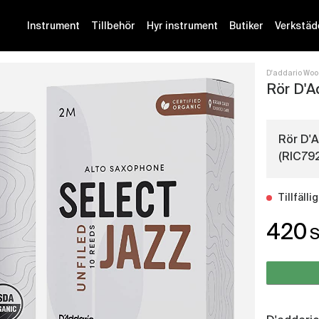
Instrument
Tillbehör
Hyr instrument
Butiker
Verkstäd
D'addario Woo
Rör D'A
Rör D'A
(RIC792
Tillfäll
420