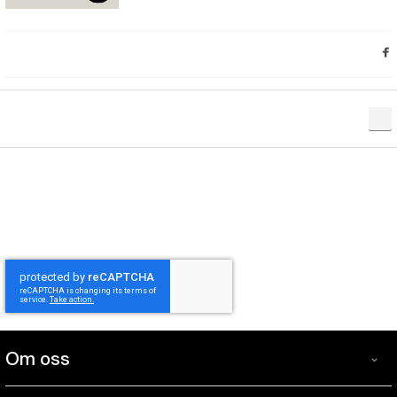
Om oss
Om
Windcorp är Sveriges ledande specialistbutik inom blås