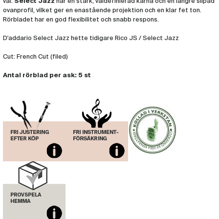
val.
Select Jazz
har en stark, väldefinierad kärna och en längre slipad
ovanprofil, vilket ger en enastående projektion och en klar fet ton.
Rörbladet har en god flexibilitet och snabb respons.
D'addario Select Jazz hette tidigare Rico JS / Select Jazz
Cut: French Cut (filed)
Antal rörblad per ask: 5 st