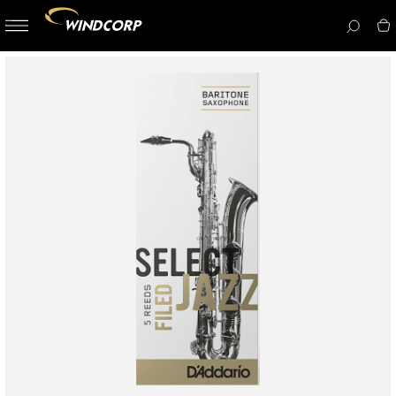
button-
menu
icon__i