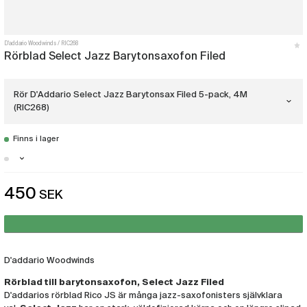
D'addario Woodwinds
RIC268
Rörblad Select Jazz Barytonsaxofon Filed
Rör D'Addario Select Jazz Barytonsax Filed 5-pack, 4M
(RIC268)
Finns i lager
Rör D'Addario Select Jazz Barytonsax
Filed 5-pack, 3H
(RIC260)
Malmö - Just nu slut i lager
Rör D'Addario Select Jazz Barytonsax
450
SEK
Göteborg - Få i lager
Filed 5-pack, 4M
(RIC268)
Stockholm - Just nu slut i lager
Rör D'Addario Select Jazz Barytonsax
Filed 5-pack, 4S
(RIC270)
D'addario Woodwinds
Rörblad till barytonsaxofon, Select Jazz Filed
D'addarios rörblad Rico JS är många jazz-saxofonisters självklara