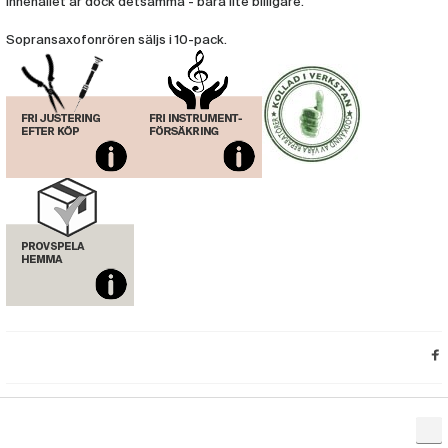
Innehållet är dock detsamma - bara lite billigare.
Rör D'Addario Select Jazz Sopransax
Filed 10-pack, 4H (äldre ask)
Sopransaxofonrören säljs i 10-pack.
(RIC284X)
Rör D'Addario Select Jazz Sopransax
Filed 10-pack, 4S (äldre ask)
(RIC288X)