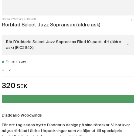
D'addario Woodwinds
RIC284X
Rörblad Select Jazz Sopransax (äldre ask)
Rör D'Addario Select Jazz Sopransax Filed 10-pack, 4H (äldre
ask) (RIC284X)
Finns i lager
Rör D'Addario Select Jazz Sopransax
Unfiled 10-pack, 4H (äldre ask)
(RIC283X)
Stockholm - Just nu slut i lager
Rör D'Addario Select Jazz Sopransax
320
SEK
Göteborg - Få i lager
Unfiled 10-pack, 4M (äldre ask)
(RIC285X)
Rör D'Addario Select Jazz Sopransax
Filed 10-pack, 4M (äldre ask)
(RIC286X)
D'addario Woodwinds
Rör D'Addario Select Jazz Sopransax
För ett tag sedan bytte D'addario design på sina röraskar. Vi har kvar
Unfiled 10-pack, 4S (äldre ask)
några rörblad i äldre förpackningar som vi säljer ut till specialpris.
(RIC287X)