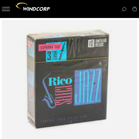
button-
menu
icon__i