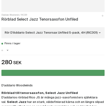
D'addario Woodwinds
RIC301
Rörblad Select Jazz Tenorsaxofon Unfiled
Rör D'Addario Select Jazz Tenorsax Unfiled 5-pack, 4H (RIC301)
Finns i lager
Rör D'Addario Select Jazz Tenorsax
Unfiled 5-pack, 4H
(RIC301)
Stockholm - Just nu slut i lager
Rör D'Addario Select Jazz Tenorsax
280
SEK
Malmö - Just nu slut i lager
Unfiled 5-pack, 4M
(RIC303)
Göteborg - Få i lager
D'addario Woodwinds
Rörblad till tenorsaxofon, Select Jazz Unfiled
D'addarios rörblad Rico JS är många jazz-saxofonisters självklara
val.
Select Jazz
har en stark, väldefinierad kärna och en längre slipad