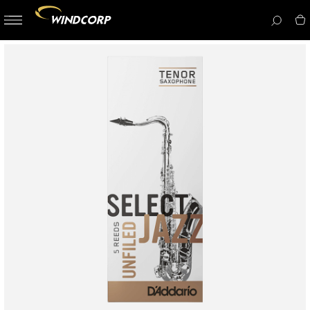
button-
menu
icon__i