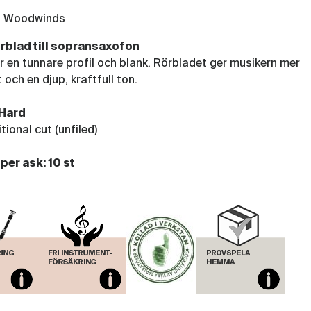
(RIC97)
o Woodwinds
Rör La Voz Sopransax 10-pack, Medium
örblad till sopransaxofon
(RIC98)
r en tunnare profil och blank. Rörbladet ger musikern mer
et och en djup, kraftfull ton.
Rör La Voz Sopransax 10-pack,
Medium-Hard
Hard
(RIC99)
tional cut (unfiled)
 per ask: 10 st