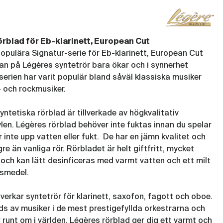
(LEG332)
Rör Legere Eb-klarinett European Cut
3,25
örblad för Eb-klarinett, European Cut
(LEG333)
opulära Signatur-serie för Eb-klarinett, European Cut
an på Légères syntetrör bara ökar och i synnerhet
Rör Legere Eb-klarinett European Cut
serien har varit populär bland såväl klassiska musiker
3,50
 och rockmusiker.
(LEG334)
Rör Legere Eb-klarinett European Cut
yntetiska rörblad är tillverkade av högkvalitativ
3,75
len. Légères rörblad behöver inte fuktas innan du spelar
(LEG335)
 inte upp vatten eller fukt. De har en jämn kvalitet och
gre än vanliga rör. Rörbladet är helt giftfritt, mycket
Rör Legere Eb-klarinett European
Cut 4,00
t och kan lätt desinficeras med varmt vatten och ett milt
(LEG336)
gsmedel.
Rör Legere Eb-klarinett European Cut
lverkar syntetrör för klarinett, saxofon, fagott och oboe.
4,25
s av musiker i de mest prestigefyllda orkestrarna och
(LEG337)
 runt om i världen. Légères rörblad ger dig ett varmt och