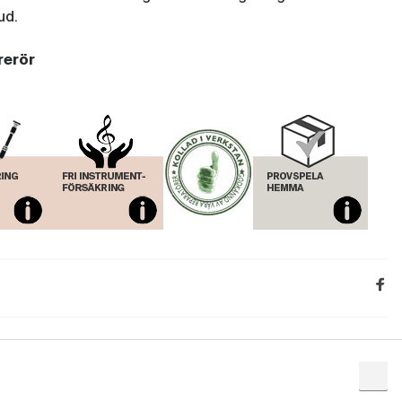
Rör Legere Eb-klarinett European Cut
ud.
4,50
(LEG338)
rerör