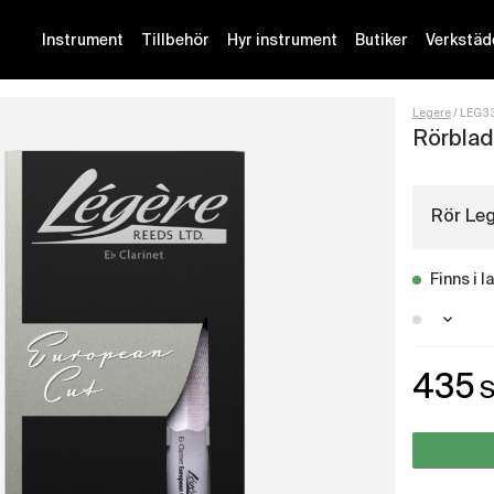
Instrument
Tillbehör
Hyr instrument
Butiker
Verkstäd
Legere
LEG3
Rörblad
Rör Leg
Finns i l
Götebo
435
Stockh
Malmö 