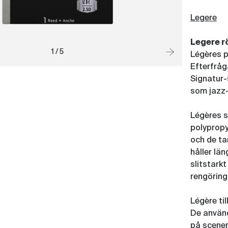
Legere
Legere r
1 / 5
Légères p
Efterfråg
Signatur-
som jazz-
Légères s
polypropy
och de tar
håller län
slitstark
rengörin
Légère til
De använd
på scener