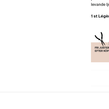
levande lj
1 st Légè