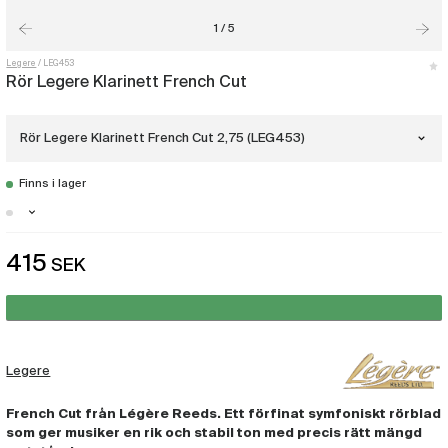
1 / 5
Legere
LEG453
Rör Legere Klarinett French Cut
Rör Legere Klarinett French Cut 2,75 (LEG453)
Finns i lager
Rör Legere Klarinett French Cut 2,50
(LEG452)
Malmö - Finns i lager
415
SEK
Rör Legere Klarinett French Cut 2,75
Stockholm - Finns i lager
(LEG453)
Göteborg - Finns i lager
Rör Legere Klarinett French Cut 3,00
(LEG454)
Legere
Rör Legere Klarinett French Cut 3,25
(LEG455)
French Cut från Légère Reeds. Ett förfinat symfoniskt rörblad
som ger musiker en rik och stabil ton med precis rätt mängd