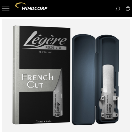
button-
menu
icon__i