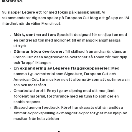
motstånd.
Rör Legere Klarinett French Cut 3,50
(LEG456)
Nu släpper Légère ett rör med fokus på klassisk musik. Vi
rekommenderar dig som spelar på European Cut idag att gå upp en 1/4
Rör Legere Klarinett French Cut 3,75
i hårdhet när du väljer French cut.
(LEG457)
Mörk, centrerad ton:
Speciellt designad för en djup ton med
en centrerad ton med möjlighet till en mängd klangmässiga
Rör Legere Klarinett French Cut 4,00
uttryck
(LEG458)
Dämpar höga övertoner:
Till skillnad från andra rör, dämpar
French Cut vissa högfrekventa övertoner så tonen får mer djup
Rör Legere Klarinett French Cut 4,25
och "kropp" i klangen.
(LEG459)
En expandering av Légères flaggskeppsserier:
Med
samma typ av material som Signature, European Cut och
American Cut, får musiker nu ett alternativ som att optimera sin
Rör Legere Klarinett French Cut 4,50
(LEG460)
ton och motstånd.
Omarbetad profil: En ny typ av slipning med ett mer jämt
fördelat material, fortfarande med en tunn tip som ger en
snabb respons.
Skapad genom feedback: Röret har skapats utifrån ändlösa
timmar av provspelning av mängder av prototyper med hjälp av
musiker från hela världen