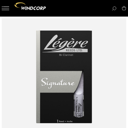
button-
menu
icon__i