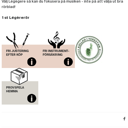
Välj Légègere så kan du fokusera på musiken - inte på att välja ut bra
rörblad!
1 st Légèrerör