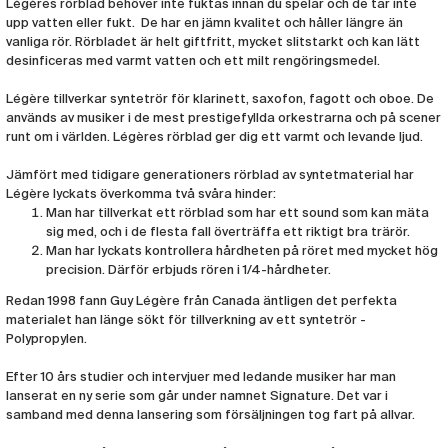
Légères rörblad behöver inte fuktas innan du spelar och de tar inte
Rör Legere Klarinett Signature 3,00
upp vatten eller fukt. De har en jämn kvalitet och håller längre än
(LEG105)
vanliga rör. Rörbladet är helt giftfritt, mycket slitstarkt och kan lätt
desinficeras med varmt vatten och ett milt rengöringsmedel.
Rör Legere Klarinett Signature 3,25
(LEG106)
Légère tillverkar syntetrör för klarinett, saxofon, fagott och oboe. De
används av musiker i de mest prestigefyllda orkestrarna och på scener
runt om i världen. Légères rörblad ger dig ett varmt och levande ljud.
Rör Legere Klarinett Signature 3,50
(LEG107)
Jämfört med tidigare generationers rörblad av syntetmaterial har
Légère lyckats överkomma två svåra hinder:
Rör Legere Klarinett Signature 3,75
Man har tillverkat ett rörblad som har ett sound som kan mäta
(LEG108)
sig med, och i de flesta fall överträffa ett riktigt bra trärör.
Man har lyckats kontrollera hårdheten på röret med mycket hög
precision. Därför erbjuds rören i 1/4-hårdheter.
Rör Legere Klarinett Signature 4,00
(LEG109)
Redan 1998 fann Guy Légère från Canada äntligen det perfekta
materialet han länge sökt för tillverkning av ett syntetrör -
Rör Legere Klarinett Signature 4,25
Polypropylen.
(LEG175)
Efter 10 års studier och intervjuer med ledande musiker har man
lanserat en ny serie som går under namnet Signature. Det var i
samband med denna lansering som försäljningen tog fart på allvar.