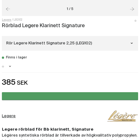
1 / 5
Legere
LEG102
Rörblad Legere Klarinett Signature
Rör Legere Klarinett Signature 2,25 (LEG102)
Finns i lager
Rör Legere Klarinett Signature 2,00
(LEG101)
Malmö - Få i lager
385
SEK
Rör Legere Klarinett Signature 2,25
Göteborg - Finns i lager
(LEG102)
Stockholm - Få i lager
Rör Legere Klarinett Signature 2,50
(LEG103)
Legere
Rör Legere Klarinett Signature 2,75
(LEG104)
Legere rörblad för Bb klarinett, Signature
Légères syntetiska rörblad är tillverkade av högkvalitativ polypropylen.