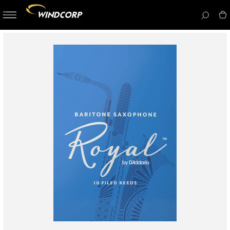
button-
menu
icon__i