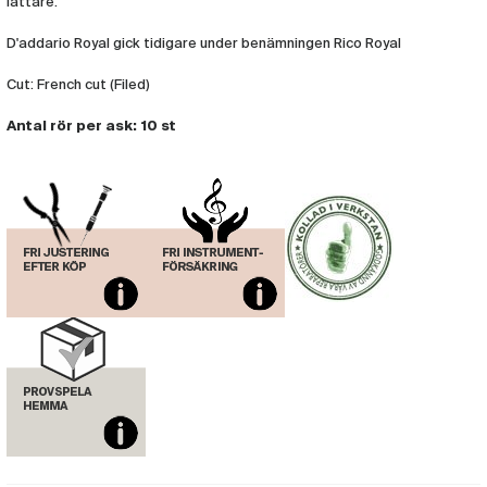
lättare.
Rör Royal Barytonsax 10-pack 3,5
(RIC361)
D'addario Royal gick tidigare under benämningen Rico Royal
Rör Royal Barytonsax 10-pack 4
Cut: French cut (Filed)
(RIC362)
Antal rör per ask: 10 st