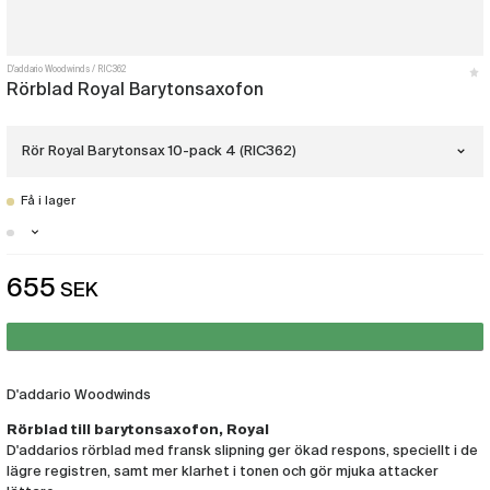
D'addario Woodwinds
RIC362
Rörblad Royal Barytonsaxofon
Rör Royal Barytonsax 10-pack 4 (RIC362)
Få i lager
Rör Royal Barytonsax 10-pack 1,5
(RIC357)
Stockholm - Just nu slut i lager
655
SEK
Rör Royal Barytonsax 10-pack 2
Malmö - Just nu slut i lager
(RIC358)
Göteborg - Få i lager
Rör Royal Barytonsax 10-pack 2,5
(RIC359)
D'addario Woodwinds
Rörblad till barytonsaxofon, Royal
Rör Royal Barytonsax 10-pack 3
(RIC360)
D'addarios rörblad med fransk slipning ger ökad respons, speciellt i de
lägre registren, samt mer klarhet i tonen och gör mjuka attacker