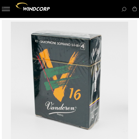
button-
menu
icon__i