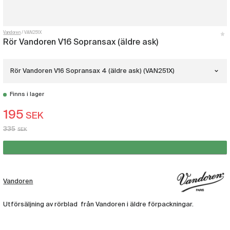
Vandoren
VAN251X
Rör Vandoren V16 Sopransax (äldre ask)
Rör Vandoren V16 Sopransax 4 (äldre ask) (VAN251X)
Finns i lager
Rör Vandoren V16 Sopransax 3.5 (äldre
ask)
195
(VAN250X)
SEK
335
SEK
Rör Vandoren V16 Sopransax 4 (äldre
ask)
(VAN251X)
Vandoren
Utförsäljning av rörblad från Vandoren i äldre förpackningar.