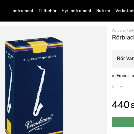
Instrument
Tillbehör
Hyr instrument
Butiker
Verkstäd
Vandoren
VAN
Rörblad
Rör Van
Finns i l
Stockh
440
Malmö 
Götebo