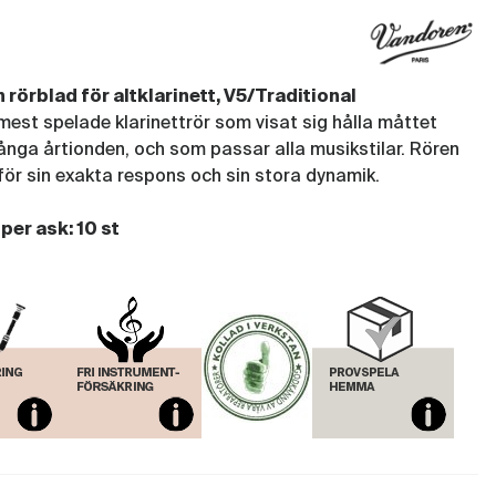
(VAN158)
Rör Vandoren V5 Altklarinett 3
rörblad för altklarinett, V5/Traditional
(VAN159)
mest spelade klarinettrör som visat sig hålla måttet
ga årtionden, och som passar alla musikstilar. Rören
Rör Vandoren V5 Altklarinett 3.5
för sin exakta respons och sin stora dynamik.
(VAN160)
 per ask: 10 st
Rör Vandoren V5 Altklarinett 4
(VAN161)