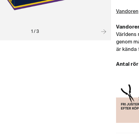
Vandoren
Vandoren 
1 / 3
Världens 
genom mån
är kända 
Antal rör