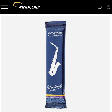
button-
menu
icon__i