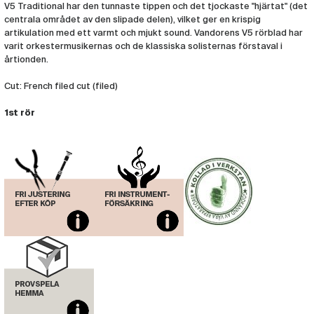
V5 Traditional har den tunnaste tippen och det tjockaste "hjärtat" (det
centrala området av den slipade delen), vilket ger en krispig
Rör Vandoren V5 Altsax 3.5 (per styck)
(VAN407)
artikulation med ett varmt och mjukt sound. Vandorens V5 rörblad har
varit orkestermusikernas och de klassiska solisternas förstaval i
årtionden.
Rör Vandoren V5 Altsax 4 (per styck)
(VAN408)
Cut: French filed cut (filed)
1st rör