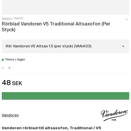
Vandoren
VAN403
Rörblad Vandoren V5 Traditional Altsaxofon (Per
Styck)
Rör Vandoren V5 Altsax 1.5 (per styck) (VAN403)
Finns i lager
Rör Vandoren V5 Altsax 1.5 (per styck)
(VAN403)
Stockholm - Finns i lager
48
SEK
Rör Vandoren V5 Altsax 2 (per styck)
Malmö - Just nu slut i lager
(VAN404)
Göteborg - Få i lager
Rör Vandoren V5 Altsax 2.5 (per styck)
(VAN405)
Vandoren
Rör Vandoren V5 Altsax 3 (per styck)
(VAN406)
Vandoren rörblad till altsaxofon, Traditional / V5