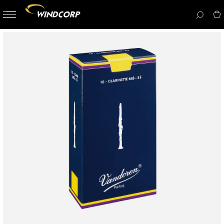
button-
menu
icon__i