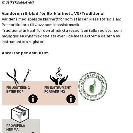
musikskoleelever).
Rör Vandoren V5 Klarinett Eb 3.5
(VAN203)
Vandoren rörblad för Eb-klarinett, V5/Traditional
Världens med spelade klarinettrör som står i en klass för sig själv.
Rör Vandoren V5 Klarinett Eb 4
Passar lika bra till Jazz som klassisk musik.
(VAN204)
Traditional är känt för den utmärkta responsen i alla register som
möjliggör en dynamisk spelstil även i de mest extrema delarna av
instrumentets register.
Antal rör per ask: 10 st