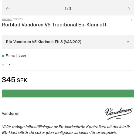
1 / 3
Vandoren
VAN202
Rörblad Vandoren V5 Traditional Eb-Klarinett
Rör Vandoren V5 Klarinett Eb 3 (VAN202)
Finns i lager
Rör Vandoren V5 Klarinett Eb 1.5
(VAN199)
Stockholm - Få i lager
345
SEK
Rör Vandoren V5 Klarinett Eb 2
Malmö - Just nu slut i lager
(VAN200)
Göteborg - Just nu slut i lager
Rör Vandoren V5 Klarinett Eb 2.5
(VAN201)
Vandoren
Rör Vandoren V5 Klarinett Eb 3
(VAN202)
Vi får många felbeställningar av Eb-klarinettrör. Kontrollera att det inte är
Bb-klarinettrör du söker (den vanligaste varianten för exempelvis