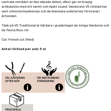
centrala området av den slipade delen), vilket ger en krispig
Rör Vandoren V5 Tenorsax 3.5
(VAN278)
artikulation med ett varmt och mjukt sound. Vandorens V5 rörblad har
varit orkestermusikernas och de klassiska solisternas förstaval i
årtionden.
Rör Vandoren V5 Tenorsax 4
(VAN279)
Tänk på V5 Traditional är hårdare i graderingen än övriga Vandoren och
de flesta Rico-rör.
Cut: French cut (filed)
Antal rörblad per ask: 5 st