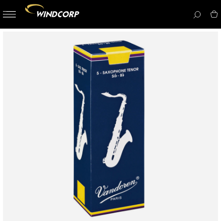
button-
menu
icon__i