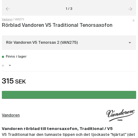
1 / 3
Vandoren
VAN275
Rörblad Vandoren V5 Traditional Tenorsaxofon
Rör Vandoren V5 Tenorsax 2 (VAN275)
Finns i lager
Rör Vandoren V5 Tenorsax 1.5
(VAN274)
Stockholm - Finns i lager
315
SEK
Rör Vandoren V5 Tenorsax 2
Malmö - Finns i lager
(VAN275)
Göteborg - Finns i lager
Rör Vandoren V5 Tenorsax 2.5
(VAN276)
Vandoren
Rör Vandoren V5 Tenorsax 3
(VAN277)
Vandoren rörblad till tenorsaxofon, Traditional / V5
V5 Traditional har den tunnaste tippen och det tjockaste "hjärtat" (det