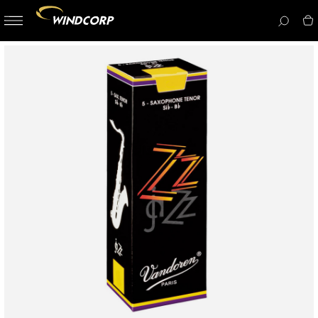
button-
menu
icon__i