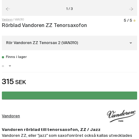
1 / 3
Vandoren
VAN310
5 / 5
Rörblad Vandoren ZZ Tenorsaxofon
Rör Vandoren ZZ Tenorsax 2 (VAN310)
Finns i lager
Rör Vandoren ZZ Tenorsax 2
(VAN310)
Stockholm - Få i lager
315
SEK
Rör Vandoren ZZ Tenorsax 2.5
Malmö - Finns i lager
(VAN311)
Göteborg - Få i lager
Rör Vandoren ZZ Tenorsax 3
(VAN312)
Vandoren
Rör Vandoren ZZ Tenorsax 3.5
(VAN313)
Vandoren rörblad till tenorsaxofon, ZZ / Jazz
Vandoren ZZ, eller "jazz" som saxofonröret också kallas utvecklades