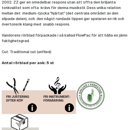
2002. ZZ ger en omedelbar respons utan att offra den briljanta
Rör Vandoren ZZ Tenorsax 4
(VAN314)
tonkvalitet som ofta krävs för denna musikstil. Dess unika relation
mellan det medium-tjocka "hjärtat" (det centrala området av den
slipade delen), och den något rundade tippen ger spelaren en rik och
Rör Vandoren ZZ Tenorsax 1.5
övertonsrik klang med snabb respons.
(VAN309)
Vandorens rörblad förpackade i så kallad FlowPac för att hålla en jämn
fuktighetsgrad.
Cut: Traditional cut (unfiled)
Antal rörblad per ask: 5 st