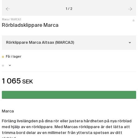
1 / 2
Marca
MARCA3
Rörbladsklippare Marca
Rörklippare Marca Altsax (MARCA3)
Få i lager
Rörklippare Marca Sopransax
(MARCA2)
Stockholm - Just nu slut i lager
1 065
SEK
Rörklippare Marca Altsax
Malmö - Få i lager
(MARCA3)
Göteborg - Just nu slut i lager
Rörklippare Marca Tenorsax
(MARCA4)
Marca
Förläng livslängden på dina rör eller justera hårdheten på nya rörblad
med hjälp av en rörklippare. Med Marcas rörklippare är det lätta att
trimma bord delar av en millimeter från yttersta spetsen av ditt