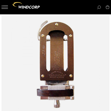
button-
menu
icon__i