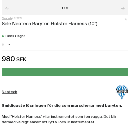
1 / 6
Neotech
NEO63
Sele Neotech Baryton Holster Harness (10")
Finns i lager
Stockholm - Just nu slut i lager
980
SEK
Göteborg - Just nu slut i lager
Neotech
Smidigaste lösningen för dig som marscherar med baryton.
Med ”Holster Harness” vilar instrumentet som i en vagga. Det blir
därmed väldigt enkelt att lyfta i och ur instrumentet.