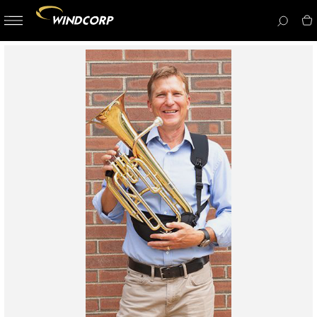
button-
menu
icon__i