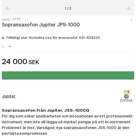
1 / 2
Jupiter
JUP568
Sopransaxofon Jupiter JPS-1000
Tillfälligt slut. Kontakta oss för leveranstid: 031-829233
Malmö - Just nu slut i lager
24 000
SEK
Göteborg - Just nu slut i lager
Stockholm - Just nu slut i lager
Jupiter
Sopransaxofon från Jupiter, JSS-1000Q
För dig som söker spelbarheten och intonationen av ett professionellt
instrument, men inte vill lägga så mycket pengar på ett bi-instrument.
Problemet är löst: Varsågod, nya sopransaxofonen JSS-1000 är den
perfekta kompromissen.