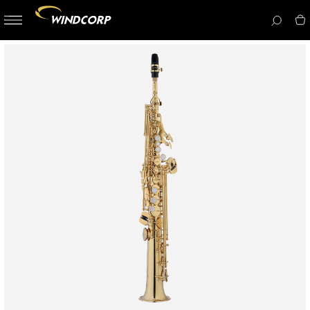
button-
menu
icon__i