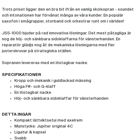
Trots priset ligger den en bra bit ifrån en vanlig skolsopran - soundet
och intonationen har förvånat många av våra kunder. En populär
saxofon i smågrupper, storband och orkestrar runt om i världen!
JSS-1000 bjuder på rad innovativa lösningar. Det mest påtagliga är
nog de höj- och sänkbara sidoklaffarna för vänsterhanden. En
reparatör glädjs nog åt de mekaniska lösningarna med fler
justerskruvar på strategiska ställen.
Sopranen levereras med en löstagbar nacke.
SPECIFIKATIONER
Kropp och mekanik i guldlackad mässing
Höga F#- och G-klaff
En löstagbar nacke
Höj- och sänkbara sidoklaffar för vänsterhanden
DETTA INGÅR
Kompakt lättviktsetui med axelrem
Munstycke: Jupiter original 4C
Ligatur & kapsel
Svabb