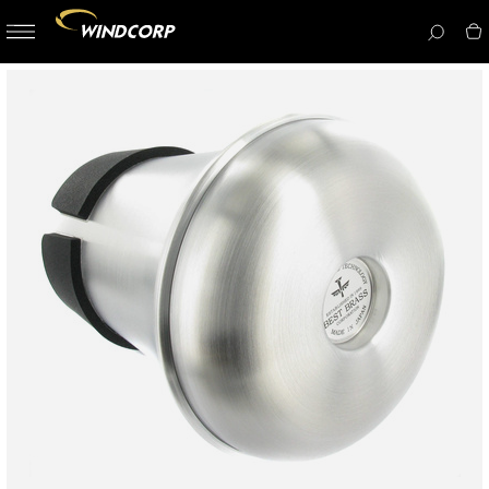
button-
menu
icon__i