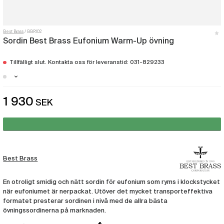
Best Brass
BBR102
Sordin Best Brass Eufonium Warm-Up övning
Tillfälligt slut. Kontakta oss för leveranstid: 031-829233
Stockholm - Just nu slut i lager
1 930
SEK
Malmö - Just nu slut i lager
Göteborg - Just nu slut i lager
Best Brass
En otroligt smidig och nätt sordin för eufonium som ryms i klockstycket
när eufoniumet är nerpackat. Utöver det mycket transporteffektiva
formatet presterar sordinen i nivå med de allra bästa
övningssordinerna på marknaden.