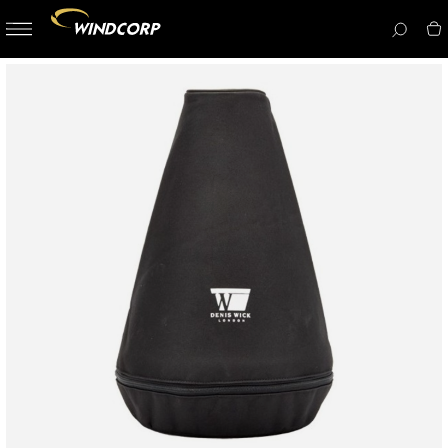
button-
menu
icon__i