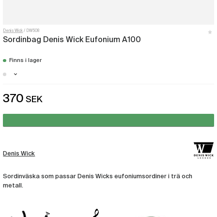
Denis Wick
DW508
Sordinbag Denis Wick Eufonium A100
Finns i lager
Göteborg - Just nu slut i lager
370
SEK
Denis Wick
Sordinväska som passar Denis Wicks eufoniumsordiner i trä och
metall.