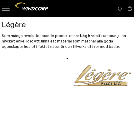
button-
menu
icon__i
Légère
Som många revolutionerande produkter har
Légère
sitt ursprung i en
mycket enkel idé: Att finna ett material som matchar alla goda
egenskaper hos ett fuktat naturrör och tillverka ett rör med bättre
hållbarhet, jämnhet och sound. 1998 fann Guy Légère från Kanada det
perfekta materialet och idag använder toppmusiker dessa rörblad vid
konserter över hela världen. På så sätt kan de fokusera på musiken
istället för att leta efter bra rörblad.
Légères syntetiska rörblad
är tillverkade av högkvalitativ
polypropylen. De behöver inte fuktas innan du spelar och de tar inte upp
vatten eller fukt. De har en jämn kvalitet och håller längre än vanliga rör.
Rörbladet är helt giftfritt, mycket slitstarkt och kan lätt desinficeras
med varmt vatten och ett milt rengöringsmedel. Légère tillverkar
syntetrör för klarinett, saxofon, fagott och oboe. De används av musiker i
de mest prestigefyllda orkestrarna och på scener runt om i världen.
Légères rörblad ger dig ett varmt och levande ljud.
Windcorp började sälja Legere 2012 och försäljningen ökar stadigt. Såväl
svenska amatörer som professionella musiker har hittat ett nytt