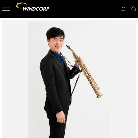
button-
menu
icon__i