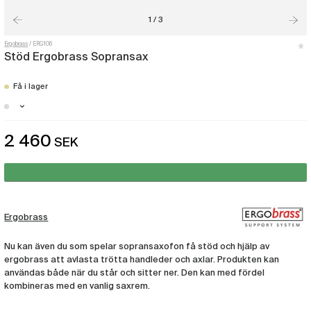
1 / 3
Ergobrass
ERG106
Stöd Ergobrass Sopransax
Få i lager
Göteborg - Just nu slut i lager
2 460
SEK
Ergobrass
Nu kan även du som spelar sopransaxofon få stöd och hjälp av
ergobrass att avlasta trötta handleder och axlar. Produkten kan
användas både när du står och sitter ner. Den kan med fördel
kombineras med en vanlig saxrem.