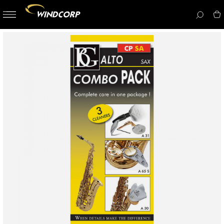
button-
menu
icon__i