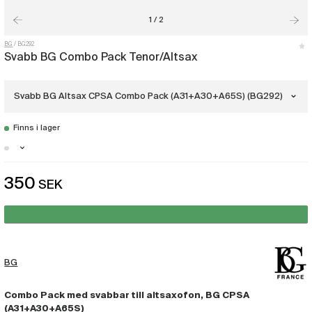
1 / 2
BG
BG292
Svabb BG Combo Pack Tenor/Altsax
Svabb BG Altsax CPSA Combo Pack (A31+A30+A65S) (BG292)
Finns i lager
Svabb BG Altsax CPSA Combo Pack
(A31+A30+A65S)
(BG292)
Stockholm - Finns i lager
Svabb BG Tenorsax CPST Combo Pack
350
SEK
Malmö - Just nu slut i lager
(A31+A30L+A65S)
(BG293)
Göteborg - Finns i lager
BG
Combo Pack med svabbar till altsaxofon, BG CPSA
(A31+A30+A65S)