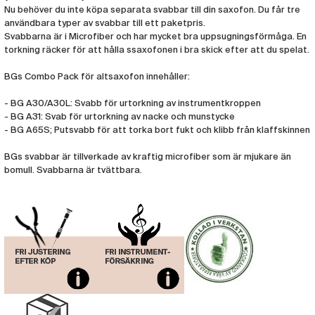
Nu behöver du inte köpa separata svabbar till din saxofon. Du får tre
användbara typer av svabbar till ett paketpris.
Svabbarna är i Microfiber och har mycket bra uppsugningsförmåga. En
torkning räcker för att hålla ssaxofonen i bra skick efter att du spelat.
BGs Combo Pack för altsaxofon innehåller:
- BG A30/A30L: Svabb för urtorkning av instrumentkroppen
- BG A31: Svab för urtorkning av nacke och munstycke
- BG A65S; Putsvabb för att torka bort fukt och klibb från klaffskinnen
BGs svabbar är tillverkade av kraftig microfiber som är mjukare än
bomull. Svabbarna är tvättbara.