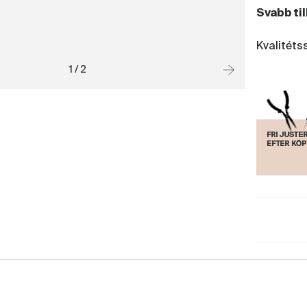
Svabb ti
Kvalitét
1 / 2