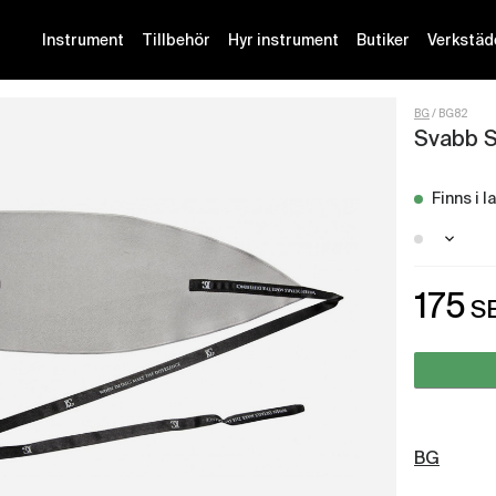
Instrument
Tillbehör
Hyr instrument
Butiker
Verkstäd
BG
BG82
Svabb S
Finns i l
Stockh
175
S
Malmö 
Götebo
BG