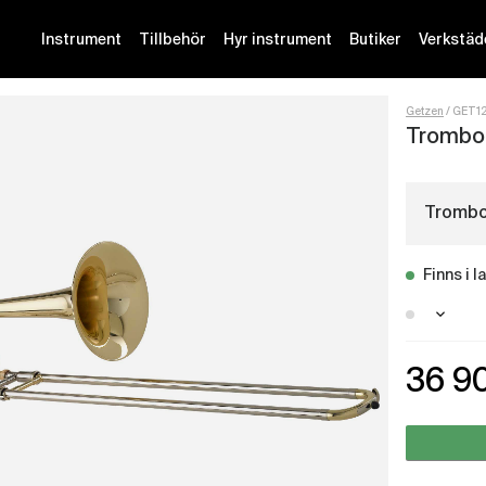
Instrument
Tillbehör
Hyr instrument
Butiker
Verkstäd
Getzen
GET1
Trombo
Trombo
Finns i l
Malmö 
36 9
Götebo
Stockh