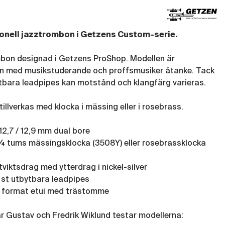
onell jazztrombon i Getzens Custom-serie.
bon designad i Getzens ProShop. Modellen är
n med musikstuderande och proffsmusiker åtanke. Tack
tbara leadpipes kan motstånd och klangfärg varieras.
tillverkas med klocka i mässing eller i rosebrass.
 12,7 / 12,9 mm dual bore
¾ tums mässingsklocka (3508Y) eller rosebrassklocka
tviktsdrag med ytterdrag i nickel-silver
 st utbytbara leadpipes
t format etui med trästomme
r Gustav och Fredrik Wiklund testar modellerna: