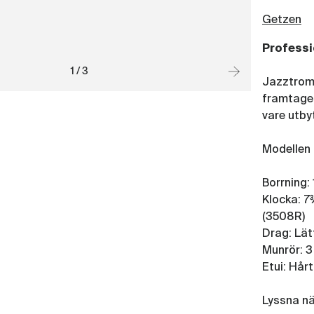
Getzen
Professi
1 / 3
Jazztrom
framtage
vare utby
Modellen 
Borrning:
Klocka: 7
(3508R)
Drag: Lät
Munrör: 3
Etui: Hår
Lyssna nä