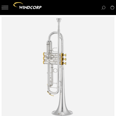
button-
menu
icon__i