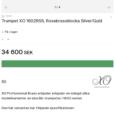
1 / 4
XO
XO142
Trumpet XO 1602RSS, Rosebrassklocka Silver/Guld
Få i lager
Malmö - Just nu slut i lager
34 600
SEK
Göteborg - Få i lager
Stockholm - Just nu slut i lager
XO
XO Professional Brass erbjuder erbjuder en mängd olika
modellvarianter av sina Bb-trumpeter i 1602-serien
Den här varianten har följande specifikationer: