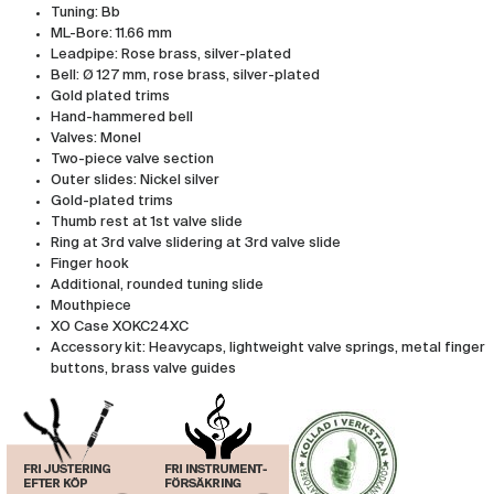
Tuning: Bb
ML-Bore: 11.66 mm
Leadpipe: Rose brass, silver-plated
Bell: Ø 127 mm, rose brass, silver-plated
Gold plated trims
Hand-hammered bell
Valves: Monel
Two-piece valve section
Outer slides: Nickel silver
Gold-plated trims
Thumb rest at 1st valve slide
Ring at 3rd valve slidering at 3rd valve slide
Finger hook
Additional, rounded tuning slide
Mouthpiece
XO Case XOKC24XC
Accessory kit: Heavycaps, lightweight valve springs, metal finger
buttons, brass valve guides