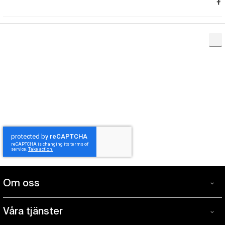
Om oss
Om
Windcorp är Sveriges ledande specialistbutik inom blås
oss
Våra tjänster
och en mötesplats för blåsmusiker på alla nivåer. I
Våra