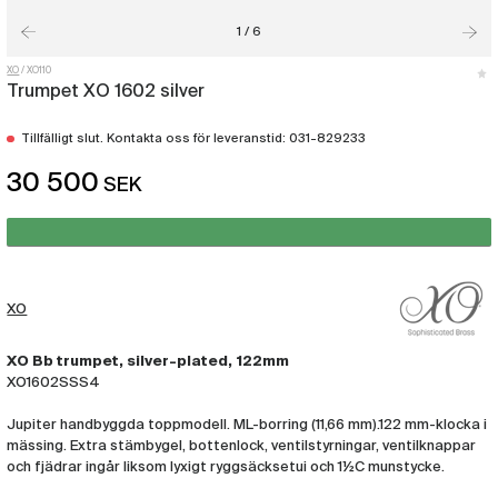
1 / 6
XO
XO110
Trumpet XO 1602 silver
Tillfälligt slut. Kontakta oss för leveranstid: 031-829233
30 500
SEK
XO
XO Bb trumpet, silver-plated, 122mm
XO1602SSS4
Jupiter handbyggda toppmodell. ML-borring (11,66 mm).122 mm-klocka i
mässing. Extra stämbygel, bottenlock, ventilstyrningar, ventilknappar
och fjädrar ingår liksom lyxigt ryggsäcksetui och 1½C munstycke.