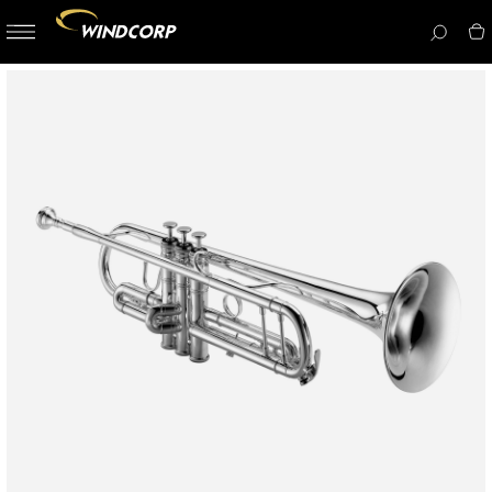
button-
menu
icon__i