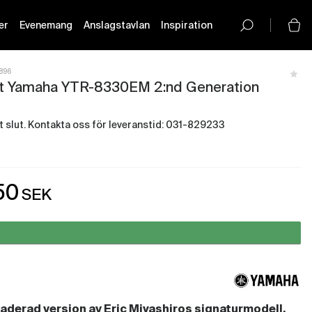
er
Evenemang
Anslagstavlan
Inspiration
button-
icon__icon
896
t Yamaha YTR-8330EM 2:nd Generation
igt slut. Kontakta oss för leveranstid: 031-829233
- Just nu slut i lager
50
SEK
olm - Just nu slut i lager
rg - Just nu slut i lager
aderad version av Eric Miyashiros signaturmodell.