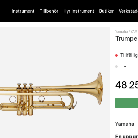
Instrument
Tillbehör
Hyr instrument
Butiker
Verkstäd
Yamaha
YAM
Trumpe
Tillfäll
Malmö 
48 2
Stockh
Götebo
Yamaha
En uppgr