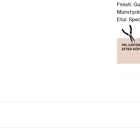
Finish: G
Munstyck
Etui: Spe