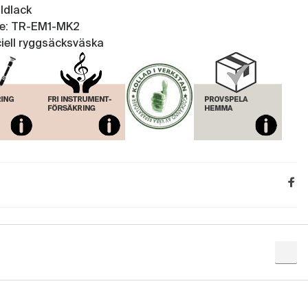
uldlack
e: TR-EM1-MK2
ciell ryggsäcksväska