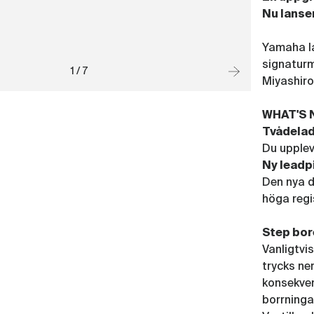
Nu lans
Yamaha la
signaturm
1 / 7
Miyashiro
WHAT'S
Tvådelad
Du upplev
Ny leadp
Den nya d
höga regi
Step bor
Vanligtvi
trycks ne
konsekven
borrningar