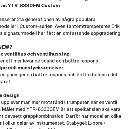
eras YTR-8330EM Custom
nserar 2:a generationen av några populära
odeller i Custom-serien. Även fantomtrumpeteren Erik
s signaturmodell har fått en omfattande uppgradering.
 NEW?
e ventilhus och ventilhusstag
er ett mer levande sound och bättre respons
ipe och munstycksreceiver
esignen ger en bättre respons och bättre balans i det
stret.
e design
s upplever man mer motstånd i trumpeten när en ventil
r. Målet med YTR-83330EM är att spelkänslan ska vara
t oavsett greppkombination. Därför har modellen olika
 i olika delar av instrumentet. Stäbygel: L-bore /