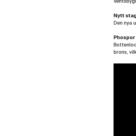
Ventilbygl
Nytt sta
Den nya u
Phospor
Bottenloc
brons, vil