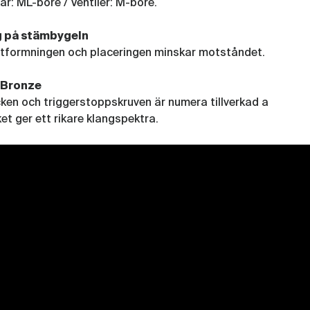
ar: ML-bore / Ventiler: M-bore.
g på stämbygeln
tformningen och placeringen minskar motståndet.
 Bronze
ken och triggerstoppskruven är numera tillverkad a
ket ger ett rikare klangspektra.