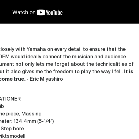
closely with Yamaha on every detail to ensure that the
M would ideally connect the musician and audience.
rument not only lets me forget about the technicalities of
ut it also gives me the freedom to play the way I fell.
It is
come true.
- Eric Miyashiro
KATIONER
Bb
ne piece, Mässing
eter: 134.4mm (5-1/4")
 Step bore
viktsmodell