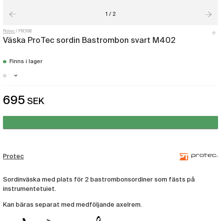
1 / 2
Protec
PRO198
Väska ProTec sordin Bastrombon svart M402
Finns i lager
Stockholm - Just nu slut i lager
695
SEK
Malmö - Just nu slut i lager
Göteborg - Just nu slut i lager
Protec
Sordinväska med plats för 2 bastrombonsordiner som fästs på
instrumentetuiet.
Kan bäras separat med medföljande axelrem.