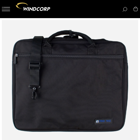
button-
menu
icon__i