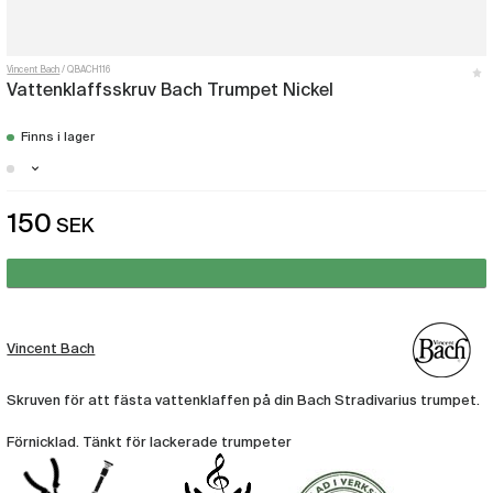
Vincent Bach
QBACH116
Vattenklaffsskruv Bach Trumpet Nickel
Finns i lager
Göteborg - Finns i lager
150
SEK
Stockholm - Just nu slut i lager
Vincent Bach
Skruven för att fästa vattenklaffen på din Bach Stradivarius trumpet.
Förnicklad. Tänkt för lackerade trumpeter