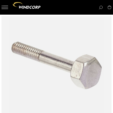
button-
menu
icon__i