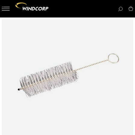
button-
menu
icon__i