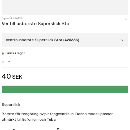
Superslick
AWM36
Ventilhusborste Superslick Stor
Ventilhusborste Superslick Stor (AWM36)
Finns i lager
Ventilhusborste Superslick Liten
(AWM35)
Stockholm - Finns i lager
40
SEK
Ventilhusborste Superslick Stor
Malmö - Just nu slut i lager
(AWM36)
Göteborg - Finns i lager
Superslick
Borste för rengöring av pistongventilhus. Denna modell passar
utmärkt till Eufonium och Tuba