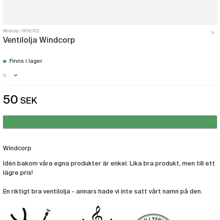
Windcorp
WIND102
Ventilolja Windcorp
Finns i lager
Stockholm - Finns i lager
50
SEK
Malmö - Finns i lager
Göteborg - Finns i lager
Windcorp
Idén bakom våra egna produkter är enkel. Lika bra produkt, men till ett
lägre pris!
En riktigt bra ventilolja - annars hade vi inte satt vårt namn på den.