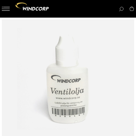
button-
menu
icon__i