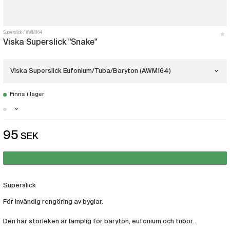
Superslick
AWM164
Viska Superslick "Snake"
Viska Superslick Eufonium/Tuba/Baryton (AWM164)
Finns i lager
Viska Superslick Trumpet
(AWM154)
Stockholm - Få i lager
95
SEK
Viska Superslick Trombon
Malmö - Få i lager
(AWM155)
Göteborg - Finns i lager
Viska Superslick
Eufonium/Tuba/Baryton
(AWM164)
Superslick
För invändig rengöring av byglar.
Den här storleken är lämplig för baryton, eufonium och tubor.