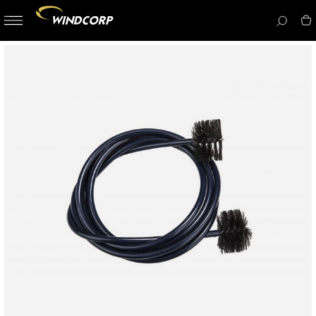
button-
menu
icon__i